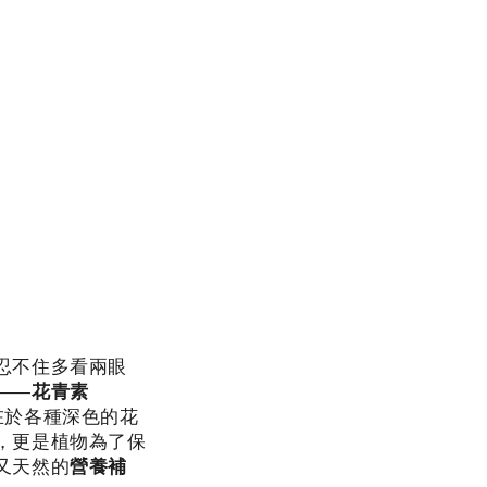
忍不住多看兩眼
——
花青素
在於各種深色的花
，更是植物為了保
又天然的
營養補