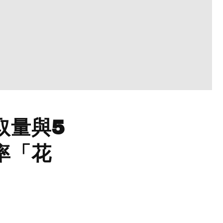
取量與5
率「花