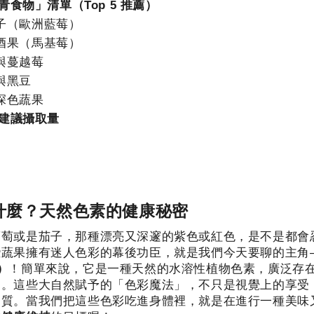
食物」清單（Top 5 推薦）
子（歐洲藍莓）
酒果（馬基莓）
與蔓越莓
與黑豆
深色蔬果
建議攝取量
是什麼？天然色素的健康秘密
葡萄或是茄子，那種漂亮又深邃的紫色或紅色，是不是都會
些蔬果擁有迷人色彩的幕後功臣，就是我們今天要聊的主角
s）
！簡單來說，它是一種天然的水溶性植物色素，廣泛存
中。這些大自然賦予的「色彩魔法」，不只是視覺上的享受
物質。當我們把這些色彩吃進身體裡，就是在進行一種美味