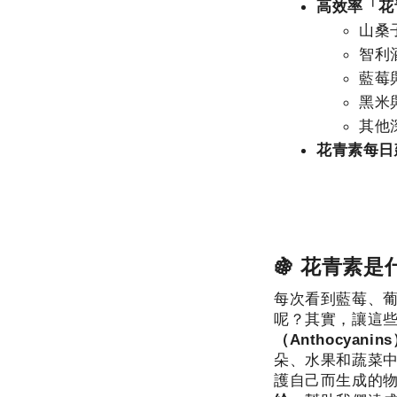
高效率「花青
山桑
智利
藍莓
黑米
其他
花青素每日
🍇 花青素
每次看到藍莓、
呢？其實，讓這
（Anthocyanin
朵、水果和蔬菜
護自己而生成的