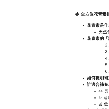
🍇 全方位花青
花青素是什
天然
花青素的「
如何聰明補
誰適合補充
👀
✨ 
🍎 