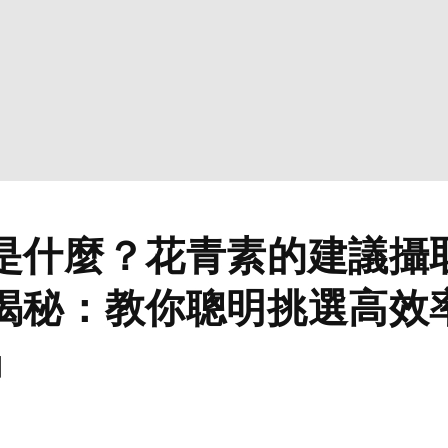
是什麼？花青素的建議攝
揭秘：教你聰明挑選高效
」