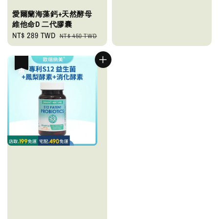
愛爾蘭海藻鈣+天然酵母
維他命D 二代膠囊
Sale
NT$ 289 TWD
Regular
NT$ 450 TWD
price
price
優惠