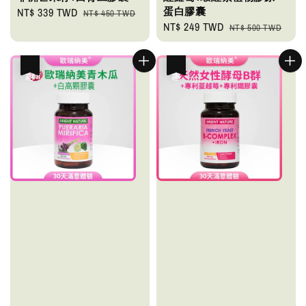
蛋白膠囊
Sale
NT$ 339 TWD
Regular
NT$ 450 TWD
Sale
NT$ 249 TWD
Regular
price
price
NT$ 500 TWD
price
price
優惠
優惠