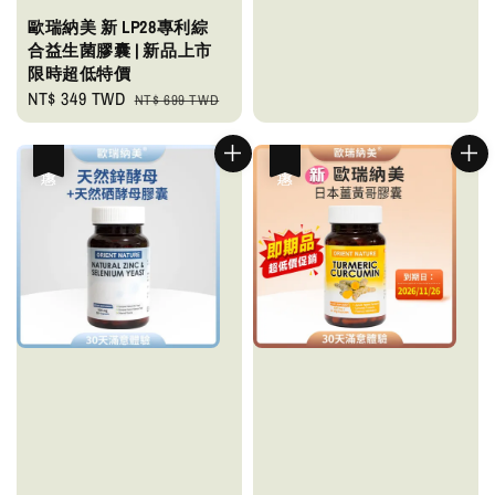
歐瑞納美 新 LP28專利綜
合益生菌膠囊 | 新品上市
限時超低特價
Sale
NT$ 349 TWD
Regular
NT$ 699 TWD
price
price
優惠
優惠