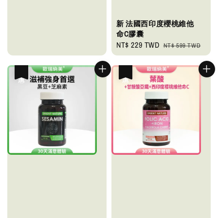
新 法國西印度櫻桃維他
命C膠囊
Sale
NT$ 229 TWD
Regular
NT$ 599 TWD
price
price
優惠
優惠