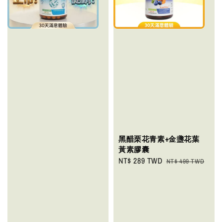
黑醋栗花青素+金盞花葉
黃素膠囊
Sale
NT$ 289 TWD
Regular
NT$ 499 TWD
price
price