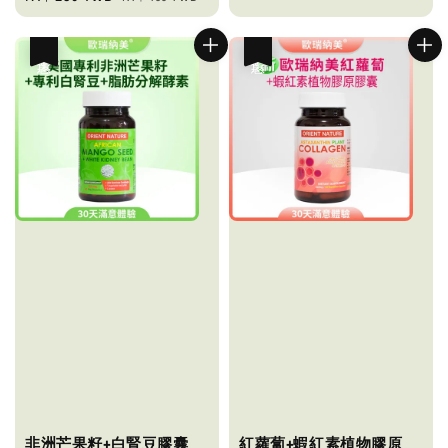
price
price
優惠
優惠
非洲芒果籽+白腎豆膠囊
紅蘿蔔+蝦紅素植物膠原