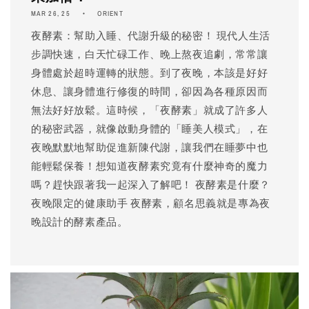
MAR 26, 25
ORIENT
夜酵素：幫助入睡、代謝升級的秘密！ 現代人生活
步調快速，白天忙碌工作、晚上熬夜追劇，常常讓
身體處於超時運轉的狀態。到了夜晚，本該是好好
休息、讓身體進行修復的時間，卻因為各種原因而
無法好好放鬆。這時候，「夜酵素」就成了許多人
的秘密武器，就像啟動身體的「睡美人模式」，在
夜晚默默地幫助促進新陳代謝，讓我們在睡夢中也
能輕鬆保養！想知道夜酵素究竟有什麼神奇的魔力
嗎？趕快跟著我一起深入了解吧！ 夜酵素是什麼？
夜晚限定的健康助手 夜酵素，顧名思義就是專為夜
晚設計的酵素產品。